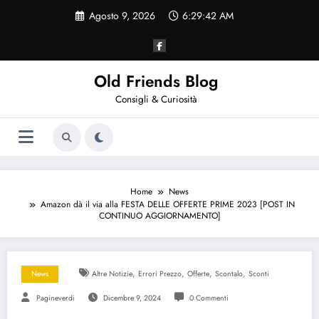
Vai
Agosto 9, 2026
6:29:42 AM
al
contenuto
Old Friends Blog
Consigli & Curiosità
Home
News
Amazon dà il via alla FESTA DELLE OFFERTE PRIME 2023 [POST IN
CONTINUO AGGIORNAMENTO]
,
,
,
,
News
Altre Notizie
Errori Prezzo
Offerte
Scontalo
Sconti
Pagineverdi
Dicembre 9, 2024
0 Commenti