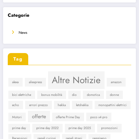
Categorie
News
Tag
Altre Notizie
alexa
aliexpress
amazon
bici elettriche
bonus mobilità
dio
domotica
donne
echo
errori prezzo
hekka
letshekka
monopattini elettrici
offerte
Motori
offerte Prime Day
poco x4 pro
prime day
prime day 2022
prime day 2025
promozioni
Recensioni
regali curiosi
regali strani
reggiseno