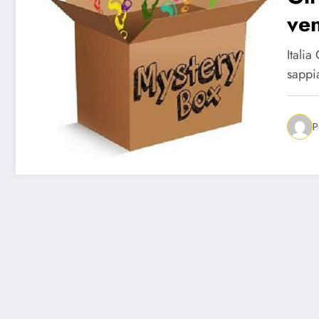
ve
Itali
sappia
P