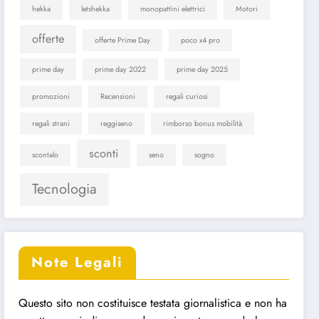
hekka
letshekka
monopattini elettrici
Motori
offerte
offerte Prime Day
poco x4 pro
prime day
prime day 2022
prime day 2025
promozioni
Recensioni
regali curiosi
regali strani
reggiseno
rimborso bonus mobilità
sconti
scontalo
seno
sogno
Tecnologia
Note Legali
Questo sito non costituisce testata giornalistica e non ha