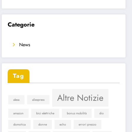
Categorie
News
Tag
Altre Notizie
alexa
aliexpress
amazon
bici elettriche
bonus mobilità
dio
domotica
donne
echo
errori prezzo