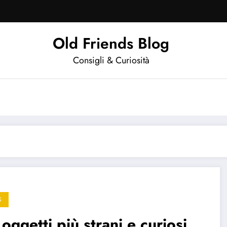
Old Friends Blog
Consigli & Curiosità
S
 oggetti più strani e curiosi