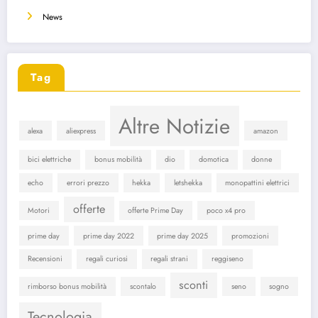
News
Tag
Altre Notizie
alexa
aliexpress
amazon
bici elettriche
bonus mobilità
dio
domotica
donne
echo
errori prezzo
hekka
letshekka
monopattini elettrici
offerte
Motori
offerte Prime Day
poco x4 pro
prime day
prime day 2022
prime day 2025
promozioni
Recensioni
regali curiosi
regali strani
reggiseno
sconti
rimborso bonus mobilità
scontalo
seno
sogno
Tecnologia